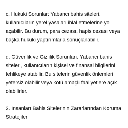
c. Hukuki Sorunlar: Yabancı bahis siteleri,
kullanıcıların yerel yasaları ihlal etmelerine yol
açabilir. Bu durum, para cezası, hapis cezası veya
başka hukuki yaptırımlarla sonuçlanabilir.
d. Güvenlik ve Gizlilik Sorunları: Yabancı bahis
siteleri, kullanıcıların kişisel ve finansal bilgilerini
tehlikeye atabilir. Bu sitelerin güvenlik önlemleri
yetersiz olabilir veya kötü amaçlı faaliyetlere açık
olabilirler.
İnsanları Bahis Sitelerinin Zararlarından Koruma
Stratejileri