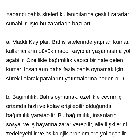
Yabancı bahis siteleri kullanıcılarına çeşitli zararlar
sunabilir. İşte bu zararların bazıları:
a. Maddi Kayıplar: Bahis sitelerinde yapılan kumar,
kullanıcıların büyük maddi kayıplar yaşamasına yol
açabilir. Özellikle bağımlılık yapıcı bir hale gelen
kumar, insanların daha fazla bahis oynamak için
sürekli olarak paralarını yatırmalarına neden olur.
b. Bağımlılık: Bahis oynamak, özellikle çevrimiçi
ortamda hızlı ve kolay erişilebilir olduğunda
bağımlılık yaratabilir. Bu bağımlılık, insanların
sosyal ve iş hayatına zarar verebilir, aile ilişkilerini
zedeleyebilir ve psikolojik problemlere yol açabilir.