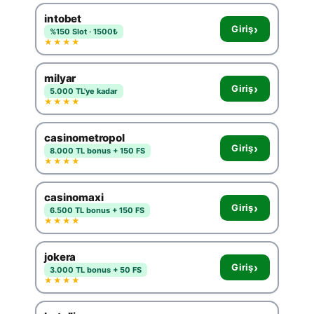
intobet
›
Giriş
%150 Slot · 1500₺
★★★★
milyar
›
Giriş
5.000 TL'ye kadar
★★★★
casinometropol
›
Giriş
8.000 TL bonus + 150 FS
★★★★
casinomaxi
›
Giriş
6.500 TL bonus + 150 FS
★★★★
jokera
›
Giriş
3.000 TL bonus + 50 FS
★★★★