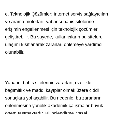
e. Teknolojik Çözümler: İnternet servis sağlayıcıları
ve arama motorları, yabancı bahis sitelerine
erişimin engellenmesi için teknolojik çözümler
geliştirebilir. Bu sayede, kullanıcıların bu sitelere
ulaşımı kısıtlanarak zararları önlemeye yardımcı
olunabilir.
Yabancı bahis sitelerinin zararları, özellikle
bağımlılık ve maddi kayıplar olmak üzere ciddi
sonuçlara yol açabilir. Bu nedenle, bu zararların
önlenmesine yönelik akademik çalışmalar büyük
önem taşımaktadır. Bilinçlendirme, yasal