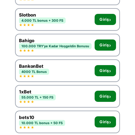
Slotbon
›
Giriş
4.000 TL bonus + 300 FS
★★★★
Bahigo
›
Giriş
100.000 TRY'ye Kadar Hoşgeldin Bonusu
★★★★
BankonBet
›
Giriş
4000 TL Bonus
★★★★
1xBet
›
Giriş
55.000 TL + 150 FS
★★★★
bets10
›
Giriş
10.000 TL bonus + 50 FS
★★★★