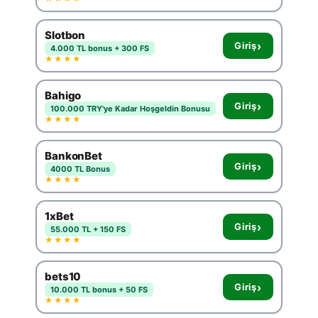
Slotbon
›
Giriş
4.000 TL bonus + 300 FS
★★★★
Bahigo
›
Giriş
100.000 TRY'ye Kadar Hoşgeldin Bonusu
★★★★
BankonBet
›
Giriş
4000 TL Bonus
★★★★
1xBet
›
Giriş
55.000 TL + 150 FS
★★★★
bets10
›
Giriş
10.000 TL bonus + 50 FS
★★★★