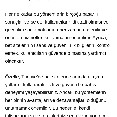
Her ne kadar bu yöntemlerin birçoğu başarılı
sonuçlar verse de, kullanıcıların dikkatli olması ve
güvenliği sağlamak adına her zaman güvenilir ve
önerilen hizmetleri kullanmaları önemlidir. Ayrıca,
bet sitelerinin lisans ve güvenilirlik bilgilerini kontrol
etmek, kullanıcıların güvende olmasına yardımcı
olacaktır.
Özetle, Türkiye’de bet sitelerine anında ulaşma
yollarını kullanarak hızlı ve güvenli bir bahis
deneyimi yaşayabilirsiniz. Ancak, bu yöntemlerin
her birinin avantajları ve dezavantajları olduğunu
unutmamak önemlidir. Bu nedenle, kendi
ihtiyaçlarınıza ve tercihlerinize en uygun yöntemi