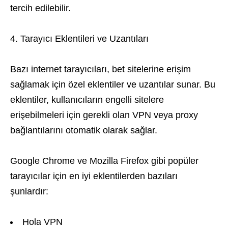
tercih edilebilir.
Tarayıcı Eklentileri ve Uzantıları
Bazı internet tarayıcıları, bet sitelerine erişim
sağlamak için özel eklentiler ve uzantılar sunar. Bu
eklentiler, kullanıcıların engelli sitelere
erişebilmeleri için gerekli olan VPN veya proxy
bağlantılarını otomatik olarak sağlar.
Google Chrome ve Mozilla Firefox gibi popüler
tarayıcılar için en iyi eklentilerden bazıları
şunlardır:
Hola VPN