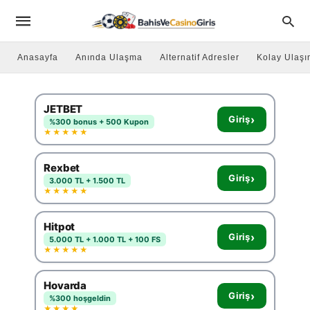
Anasayfa
Anında Ulaşma
Alternatif Adresler
Kolay Ulaşı
JETBET
›
Giriş
%300 bonus + 500 Kupon
★★★★★
Rexbet
›
Giriş
3.000 TL + 1.500 TL
★★★★★
Hitpot
›
Giriş
5.000 TL + 1.000 TL + 100 FS
★★★★★
Hovarda
›
Giriş
%300 hoşgeldin
★★★★