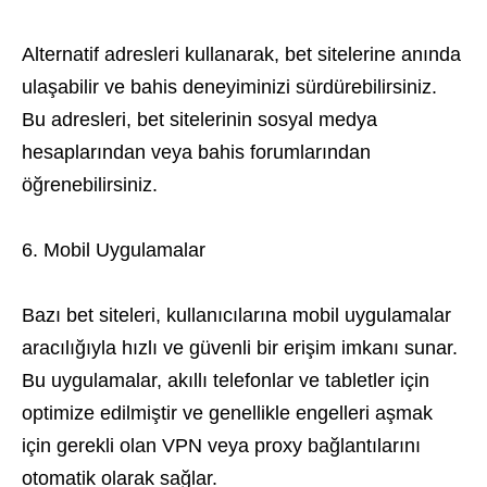
Alternatif adresleri kullanarak, bet sitelerine anında
ulaşabilir ve bahis deneyiminizi sürdürebilirsiniz.
Bu adresleri, bet sitelerinin sosyal medya
hesaplarından veya bahis forumlarından
öğrenebilirsiniz.
Mobil Uygulamalar
Bazı bet siteleri, kullanıcılarına mobil uygulamalar
aracılığıyla hızlı ve güvenli bir erişim imkanı sunar.
Bu uygulamalar, akıllı telefonlar ve tabletler için
optimize edilmiştir ve genellikle engelleri aşmak
için gerekli olan VPN veya proxy bağlantılarını
otomatik olarak sağlar.